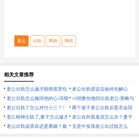
老公
出轨
离婚
继续
相关文章推荐
老公出轨怎么做才能彻底管住
老公出轨原谅后如何化解心
他:7招硬控他
老公出轨怎么挽回他的心:详细
结:10招完美解决
10招教你挽回出轨老公:策略与
的7招
老公出轨了怎么对付小三？7
心理的双重攻势
两个孩子老公出轨后是否会回
个方法，详细方法
老公精神出轨了,妻子怎么做才
来？6个办法帮你挽回
老公在外面鬼混怎么办？妻子
是最好的？详细方法
老公出轨该原谅还是离婚？最
6个大招直接搞定
无意中发现老公出过轨怎么
明智的5个做法
办？妻子明智的做法