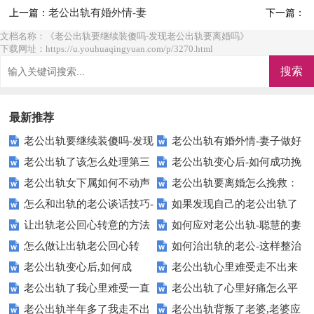
老公出轨有婚外情-妻
上一篇：
下一篇：
子做好这三件事不委屈
文档名称：《老公出轨要继续装傻吗-发现老公出轨要离婚吗》
下载网址：https://u.youhuaqingyuan.com/p/3270.html
最新推荐
老公出轨要继续装傻吗-发现
老公出轨有婚外情-妻子做好
老公出轨了该怎么处理第三
老公出轨变心后-如何成功挽
老公出轨要离婚吗
这三件事不委屈
老公出轨女下属如何不动声
老公出轨要离婚怎么挽救：
者：聪明的做法
救丈夫
怎么和出轨的老公谈话技巧-
如果发现自己的老公出轨了
色收拾【真实案例】
聪明人都这样做
让出轨老公回心转意的方法
如何应对老公出轨-聪慧的妻
和出轨老公有效沟通技巧
会怎么办
怎么做让出轨老公回心转
如何治出轨的老公-这样整治
【操作简单有效】
子应对方法
老公出轨变心后,如何成
老公出轨心里难受走不出来
意：有效4种方法
让他主动回归
老公出轨了我心里难受一直
老公出轨了心里好痛怎么平
功"挽救丈夫"?【靠谱】
很痛苦,不如这样做
老公出轨半年多了我走不出
老公出轨背叛了老婆,老婆应
过不去【正确做法】
复:过来人做法