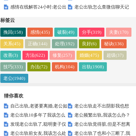
感情在线解答24小时:老公出
老公出轨怎么查微信聊天记
来怎么办：看看这招
该怎样对待老公
轨怎样挽救婚姻 【隐私保密】
录【绝对有效】
标签云
挽回(158)
感情(435)
破裂(49)
分手(319)
夫妻(170)
关系(45)
正确(144)
处理(192)
良好(6)
秘诀(136)
改善(3)
方法(622)
修复(257)
婚姻(475)
超级(37)
技巧(333)
办法(72)
机构(104)
出轨(1908)
老公(1940)
猜你喜欢
自己出轨,老婆要离婚,老公如
老公出轨走不出阴影我也想
老公出轨10多年了我该怎么
老公频繁出轨,我该怎么办？
何挽留【合适做法】
出轨：不要堕落自己
发现老公出轨了,聪明妻子仅
老公出轨觉得脏,但是不想离
办-学学过来人做法
【感情问答】
老公出轨前女友,我该怎么处
老公出轨了也和小三断了,我
用4招挽救婚姻
婚怎么办 【正确做法】