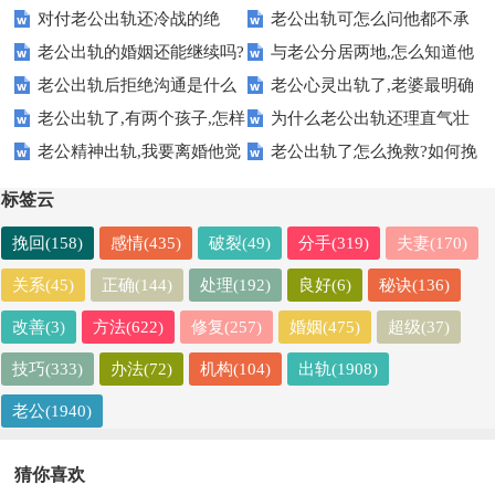
对付老公出轨还冷战的绝
老公出轨可怎么问他都不承
5个方法可行
怎么办【关键答案】
老公出轨的婚姻还能继续吗?
与老公分居两地,怎么知道他
招，让自己不受委屈
认是为什么
老公出轨后拒绝沟通是什么
老公心灵出轨了,老婆最明确
我该怎么办
是不是出轨了
老公出轨了,有两个孩子,怎样
为什么老公出轨还理直气壮
意思-拯救婚姻技巧
的做法
老公精神出轨,我要离婚他觉
老公出轨了怎么挽救?如何挽
处理才是最好
的不认错?
得没那么严重
救出轨老公
标签云
挽回(158)
感情(435)
破裂(49)
分手(319)
夫妻(170)
关系(45)
正确(144)
处理(192)
良好(6)
秘诀(136)
改善(3)
方法(622)
修复(257)
婚姻(475)
超级(37)
技巧(333)
办法(72)
机构(104)
出轨(1908)
老公(1940)
猜你喜欢