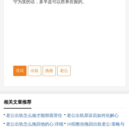
守为攻的话，多半是可以胜券在握的。
尝试
出轨
挽救
老公
相关文章推荐
老公出轨怎么做才能彻底管住
老公出轨原谅后如何化解心
他:7招硬控他
老公出轨怎么挽回他的心:详细
结:10招完美解决
10招教你挽回出轨老公:策略与