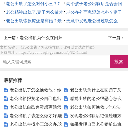
的7招
老公出轨了怎么对付小三？7
心理的双重攻势
两个孩子老公出轨后是否会回
个方法，详细方法
老公精神出轨了,妻子怎么做才
来？6个办法帮你挽回
老公在外面鬼混怎么办？妻子
是最好的？详细方法
老公出轨该原谅还是离婚？最
6个大招直接搞定
无意中发现老公出过轨怎么
明智的5个做法
办？妻子明智的做法
老公出轨为什么在回归
上一篇：
下一篇：
了又出轨【真实案例】
文档名称：《老公出轨了怎么挽救他：你可以尝试这样做》
下载网址：https://u.youhuaqingyuan.com/p/3241.html
最新推荐
老公出轨了怎么挽救他：你
老公出轨为什么在回归了又
老公出轨报复老公自己也出
感觉出轨的老公很恶心怎么
可以尝试这样做
出轨【真实案例】
老公出轨自己奔溃想离婚怎
老公出轨如何挽救:5个方法
轨，最后伤害了谁？
办【权威回答】
老公出轨了该怎么做才好,聪
发现老公出轨后绝佳处理方
么办【真实案例】
让他回心转意
老公出轨去找小三怎么办,这
如果发现自己老公婚前出轨
明老婆这样做
式【值得收藏】