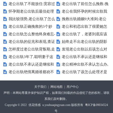
老公出轨了不能放任:宽容过
​老公出轨了前任怎么挽救-挽
怀孕期老公出轨后最佳处理
老公在我怀孕的时候出轨我
了度，就成了纵容
救出轨男人的必杀技
我比较强势,老公出轨了怎么
挽救出轨婚姻9大准则:老公
方式
该怎么办
老公出轨正确挽救的3个妙
老公和初恋出轨了很爱她怎
办,试试这5招
出轨怎么挽救丈夫的心
老公出轨怎么整他终身难忘-
老公出轨了，老婆到底应该
招,记得收藏
么办-不卑微的做法
老公出轨的征兆和表现,查证
始终走不出老公出轨的阴影
老公外遇绝妙的做法
怎么办？6个方案
怎样度过老公出轨背叛期,走
发现老公出轨以后该怎么对
老公出轨的迹象
怎么办,可以这样做
老公出轨3年了,聪明妻子这
老公出轨不承认还是继续和
出被出轨5步法
待他:不要委屈自己
老公出轨不承认还是继续和
老公精神出轨不承认怎么办,
样应对【真实案例】
小三联系还冷暴力
老公出轨绝情离婚谁都劝不
老公出轨了该怎么处理才是
小三联系还冷暴力
学好这3招
住怎么办-真实有效操作
最好的,巧妙做法
关于我们
|
网站地图
|
用户中心
声明：本网站尊重并保护知识产权，如果我们转载的作品侵犯了您的权利，请联
系我们及时删除。
Copyright © 2022
优花情感
u.youhuaqingyuan.com 版权所有
粤ICP备09034524
号