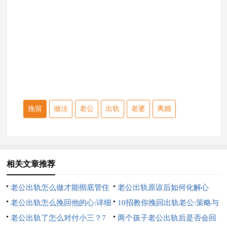
挽留
做法
老公
出轨
老婆
离婚
相关文章推荐
老公出轨怎么做才能彻底管住
老公出轨原谅后如何化解心
他:7招硬控他
老公出轨怎么挽回他的心:详细
结:10招完美解决
10招教你挽回出轨老公:策略与
的7招
老公出轨了怎么对付小三？7
心理的双重攻势
两个孩子老公出轨后是否会回