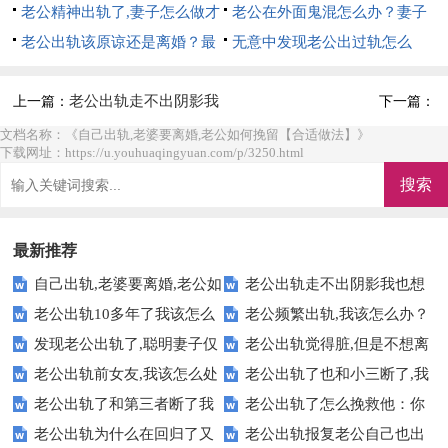
个方法，详细方法
老公精神出轨了,妻子怎么做才
来？6个办法帮你挽回
老公在外面鬼混怎么办？妻子
是最好的？详细方法
老公出轨该原谅还是离婚？最
6个大招直接搞定
无意中发现老公出过轨怎么
明智的5个做法
办？妻子明智的做法
老公出轨走不出阴影我
上一篇：
下一篇：
也想出轨：不要堕落自己
文档名称：《自己出轨,老婆要离婚,老公如何挽留【合适做法】》
下载网址：https://u.youhuaqingyuan.com/p/3250.html
最新推荐
自己出轨,老婆要离婚,老公如
老公出轨走不出阴影我也想
老公出轨10多年了我该怎么
老公频繁出轨,我该怎么办？
何挽留【合适做法】
出轨：不要堕落自己
发现老公出轨了,聪明妻子仅
老公出轨觉得脏,但是不想离
办-学学过来人做法
【感情问答】
老公出轨前女友,我该怎么处
老公出轨了也和小三断了,我
用4招挽救婚姻
婚怎么办 【正确做法】
老公出轨了和第三者断了我
老公出轨了怎么挽救他：你
理【最妥当的做法】
该不该原谅【真实回答】
老公出轨为什么在回归了又
老公出轨报复老公自己也出
该怎么做【有效做法】
可以尝试这样做