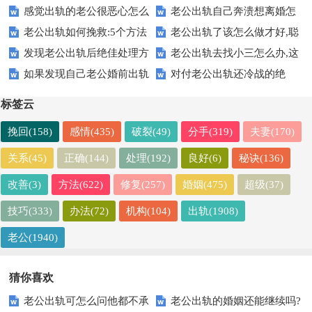
感觉出轨的老公很恶心怎么
老公出轨自己奔溃想离婚怎
出轨【真实案例】
轨，最后伤害了谁？
老公出轨如何挽救:5个方法
老公出轨了该怎么做才好,聪
办【权威回答】
么办【真实案例】
发现老公出轨后绝佳处理方
老公出轨去找小三怎么办,这
让他回心转意
明老婆这样做
如果发现自己老公婚前出轨
对付老公出轨还冷战的绝
式【值得收藏】
5个方法可行
怎么办【关键答案】
招，让自己不受委屈
标签云
挽回(158)
感情(435)
破裂(49)
分手(319)
夫妻(170)
关系(45)
正确(144)
处理(192)
良好(6)
秘诀(136)
改善(3)
方法(622)
修复(257)
婚姻(475)
超级(37)
技巧(333)
办法(72)
机构(104)
出轨(1908)
老公(1940)
猜你喜欢
老公出轨可怎么问他都不承
老公出轨的婚姻还能继续吗?