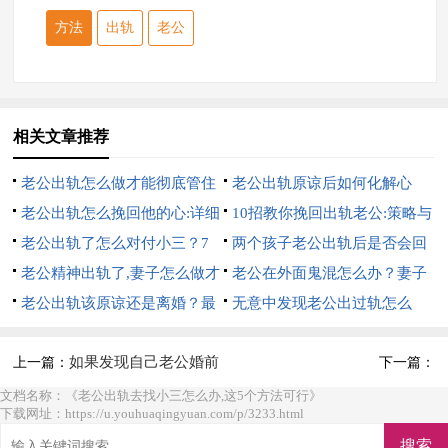
方法
出轨
老公
相关文章推荐
老公出轨怎么做才能彻底管住
老公出轨原谅后如何化解心
他:7招硬控他
老公出轨怎么挽回他的心:详细
结:10招完美解决
10招教你挽回出轨老公:策略与
的7招
老公出轨了怎么对付小三？7
心理的双重攻势
两个孩子老公出轨后是否会回
个方法，详细方法
老公精神出轨了,妻子怎么做才
来？6个办法帮你挽回
老公在外面鬼混怎么办？妻子
是最好的？详细方法
老公出轨该原谅还是离婚？最
6个大招直接搞定
无意中发现老公出过轨怎么
明智的5个做法
办？妻子明智的做法
如果发现自己老公婚前
上一篇：
下一篇：
出轨怎么办【关键答案】
文档名称：《老公出轨去找小三怎么办,这5个方法可行》
下载网址：https://u.youhuaqingyuan.com/p/3233.html