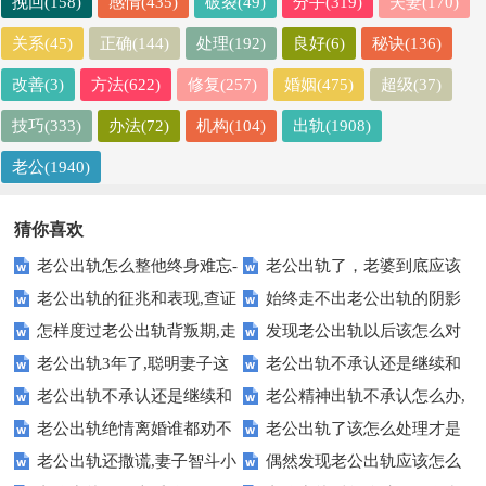
挽回(158)
感情(435)
破裂(49)
分手(319)
夫妻(170)
关系(45)
正确(144)
处理(192)
良好(6)
秘诀(136)
改善(3)
方法(622)
修复(257)
婚姻(475)
超级(37)
技巧(333)
办法(72)
机构(104)
出轨(1908)
老公(1940)
猜你喜欢
老公出轨怎么整他终身难忘-
老公出轨了，老婆到底应该
老公出轨的征兆和表现,查证
始终走不出老公出轨的阴影
老公外遇绝妙的做法
怎么办？6个方案
怎样度过老公出轨背叛期,走
发现老公出轨以后该怎么对
老公出轨的迹象
怎么办,可以这样做
老公出轨3年了,聪明妻子这
老公出轨不承认还是继续和
出被出轨5步法
待他:不要委屈自己
老公出轨不承认还是继续和
老公精神出轨不承认怎么办,
样应对【真实案例】
小三联系还冷暴力
老公出轨绝情离婚谁都劝不
老公出轨了该怎么处理才是
小三联系还冷暴力
学好这3招
老公出轨还撒谎,妻子智斗小
偶然发现老公出轨应该怎么
住怎么办-真实有效操作
最好的,巧妙做法