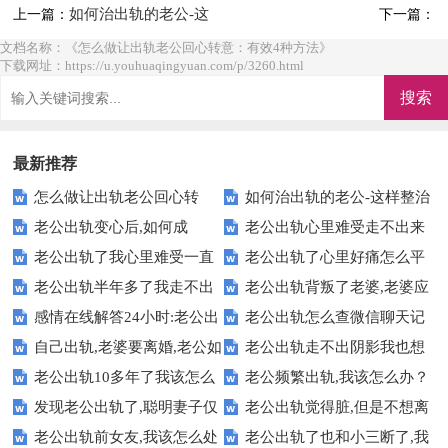
如何治出轨的老公-这
上一篇：
下一篇：
样整治让他主动回归
文档名称：《怎么做让出轨老公回心转意：有效4种方法》
下载网址：https://u.youhuaqingyuan.com/p/3260.html
最新推荐
怎么做让出轨老公回心转
如何治出轨的老公-这样整治
老公出轨变心后,如何成
老公出轨心里难受走不出来
意：有效4种方法
让他主动回归
老公出轨了我心里难受一直
老公出轨了心里好痛怎么平
功"挽救丈夫"?【靠谱】
很痛苦,不如这样做
老公出轨半年多了我走不出
老公出轨背叛了老婆,老婆应
过不去【正确做法】
复:过来人做法
感情在线解答24小时:老公出
老公出轨怎么查微信聊天记
来怎么办：看看这招
该怎样对待老公
自己出轨,老婆要离婚,老公如
老公出轨走不出阴影我也想
轨怎样挽救婚姻 【隐私保密】
录【绝对有效】
老公出轨10多年了我该怎么
老公频繁出轨,我该怎么办？
何挽留【合适做法】
出轨：不要堕落自己
发现老公出轨了,聪明妻子仅
老公出轨觉得脏,但是不想离
办-学学过来人做法
【感情问答】
老公出轨前女友,我该怎么处
老公出轨了也和小三断了,我
用4招挽救婚姻
婚怎么办 【正确做法】