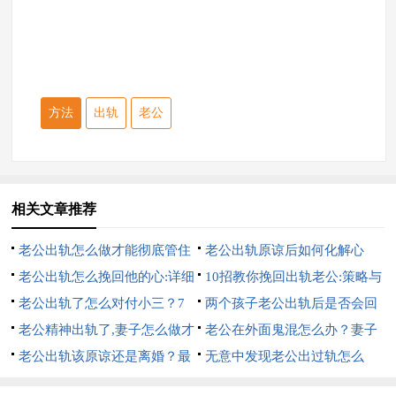
方法
出轨
老公
相关文章推荐
老公出轨怎么做才能彻底管住
老公出轨原谅后如何化解心
他:7招硬控他
老公出轨怎么挽回他的心:详细
结:10招完美解决
10招教你挽回出轨老公:策略与
的7招
老公出轨了怎么对付小三？7
心理的双重攻势
两个孩子老公出轨后是否会回
个方法，详细方法
老公精神出轨了,妻子怎么做才
来？6个办法帮你挽回
老公在外面鬼混怎么办？妻子
是最好的？详细方法
老公出轨该原谅还是离婚？最
6个大招直接搞定
无意中发现老公出过轨怎么
明智的5个做法
办？妻子明智的做法