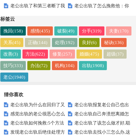
老公出轨了和第三者断了我
老公出轨了怎么挽救他：你
理【最妥当的做法】
该不该原谅【真实回答】
该怎么做【有效做法】
可以尝试这样做
标签云
挽回(158)
感情(435)
破裂(49)
分手(319)
夫妻(170)
关系(45)
正确(144)
处理(192)
良好(6)
秘诀(136)
改善(3)
方法(622)
修复(257)
婚姻(475)
超级(37)
技巧(333)
办法(72)
机构(104)
出轨(1908)
老公(1940)
猜你喜欢
老公出轨为什么在回归了又
老公出轨报复老公自己也出
感觉出轨的老公很恶心怎么
老公出轨自己奔溃想离婚怎
出轨【真实案例】
轨，最后伤害了谁？
老公出轨如何挽救:5个方法
老公出轨了该怎么做才好,聪
办【权威回答】
么办【真实案例】
发现老公出轨后绝佳处理方
老公出轨去找小三怎么办,这
让他回心转意
明老婆这样做