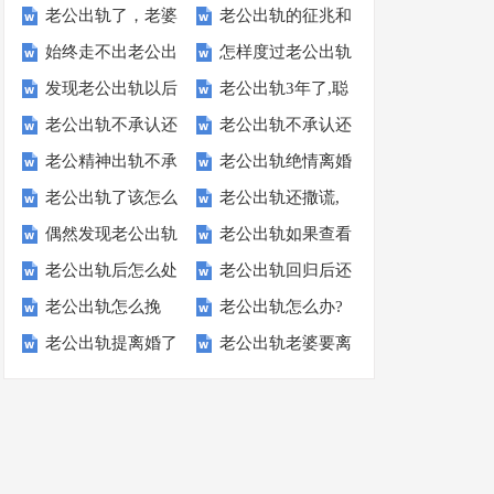
老公出轨了，老婆
老公出轨的征兆和
始终走不出老公出
怎样度过老公出轨
到底应该怎么办？
表现,查证老公出
发现老公出轨以后
老公出轨3年了,聪
轨的阴影怎么办,
背叛期,走出被出
6个方案
轨的迹象
老公出轨不承认还
老公出轨不承认还
该怎么对待他:不
明妻子这样应对
可以这样做
轨5步法
老公精神出轨不承
老公出轨绝情离婚
是继续和小三联系
是继续和小三联系
要委屈自己
【真实案例】
老公出轨了该怎么
老公出轨还撒谎,
认怎么办,学好这3
谁都劝不住怎么
还冷暴力
还冷暴力
偶然发现老公出轨
老公出轨如果查看
处理才是最好的,
妻子智斗小三超级
招
办-真实有效操作
老公出轨后怎么处
老公出轨回归后还
应该怎么办?这2个
他的微信,这4个方
巧妙做法
棒案例
老公出轨怎么挽
老公出轨怎么办?
理最有利于自己,
是不愿碰我怎么办
问题要清楚
法超好用
老公出轨提离婚了
老公出轨老婆要离
回,这5个有效方法
用对方法挽回其实
聪明妻子做法
【完美做法】
可以挽回吗?可以
婚老公如何挽回
不要错过
不难
【独门技巧】