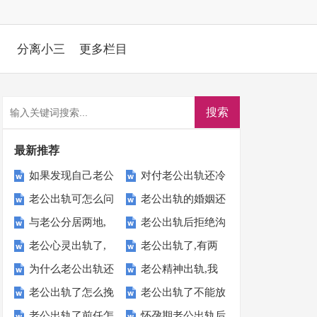
分离小三
更多栏目
最新推荐
如果发现自己老公
对付老公出轨还冷
老公出轨可怎么问
老公出轨的婚姻还
婚前出轨怎么办
战的绝招，让自己
与老公分居两地,
老公出轨后拒绝沟
他都不承认是为什
能继续吗?我该怎
【关键答案】
不受委屈
老公心灵出轨了,
老公出轨了,有两
怎么知道他是不是
通是什么意思-拯
么
么办
为什么老公出轨还
老公精神出轨,我
老婆最明确的做法
个孩子,怎样处理
出轨了
救婚姻技巧
老公出轨了怎么挽
老公出轨了不能放
理直气壮的不认
要离婚他觉得没那
才是最好
​老公出轨了前任怎
怀孕期老公出轨后
救?如何挽救出轨
任:宽容过了度，