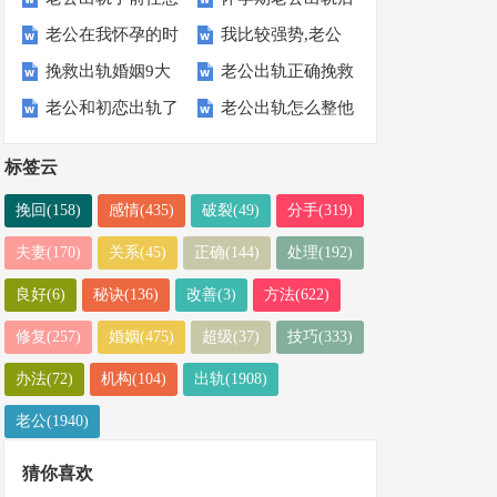
错?
么严重
老公在我怀孕的时
我比较强势,老公
么挽救-挽救出轨
最佳处理方式
老公
就成了纵容
挽救出轨婚姻9大
老公出轨正确挽救
候出轨我该怎么办
出轨了怎么办,试
男人的必杀技
老公和初恋出轨了
老公出轨怎么整他
准则:老公出轨怎
的3个妙招,记得收
试这5招
很爱她怎么办-不
终身难忘-老公外
么挽救丈夫的心
藏
标签云
卑微的做法
遇绝妙的做法
挽回(158)
感情(435)
破裂(49)
分手(319)
夫妻(170)
关系(45)
正确(144)
处理(192)
良好(6)
秘诀(136)
改善(3)
方法(622)
修复(257)
婚姻(475)
超级(37)
技巧(333)
办法(72)
机构(104)
出轨(1908)
老公(1940)
猜你喜欢