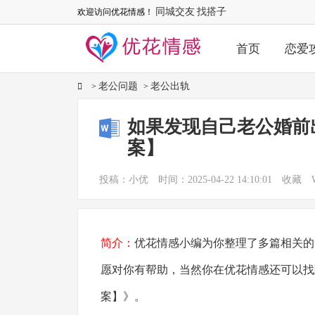
同城交友
找搭子
欢迎访问优花情感！
首页
恋爱
老公问题
老公出轨
>
>
如果发现自己老公婚前
案】
投稿：小优
时间：2025-04-22 14:10:01
收藏
简介：
优花情感小编为你整理了多篇相关的
愿对你有帮助，当然你在优花情感还可以找
案】》。