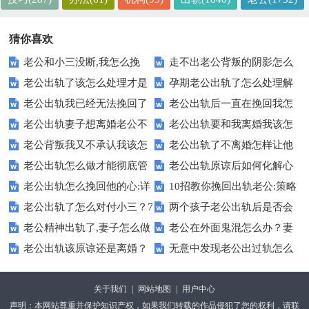
猜你喜欢
老公和小三没断,我怎么挽
走不出老公背叛的阴影怎么
老公出轨了该怎么处理才是
孕期老公出轨了怎么处理解
回?重拳出招7个方法
办？6个方法
老公出轨我已经无法挽回了
老公出轨后一直在挽回我怎
最好的[成功经验]
决最好?
老公出轨妻子想离婚老公不
老公出轨要和我离婚我该怎
怎么办
么办
老公背叛我又不承认我该怎
老公出轨了不离婚怎样让他
给离怎么办
么办？降魔挽回篇
老公出轨怎么做才能彻底管
老公出轨原谅后如何化解心
么办?6个方法
吸取教训:6个狠招
老公出轨怎么挽回他的心:详
10招教你挽回出轨老公:策略
住他:7招硬控他
结:10招完美解决
老公出轨了怎么对付小三？7
两个孩子老公出轨后是否会
细的7招
与心理的双重攻势
老公精神出轨了,妻子怎么做
老公在外面鬼混怎么办？妻
个方法，详细方法
回来？6个办法帮你挽回
老公出轨该原谅还是离婚？
无意中发现老公出过轨怎么
才是最好的？详细方法
子6个大招直接搞定
最明智的5个做法
办？妻子明智的做法
关于我们
|
网站地图
|
用户中心
声明：本网站尊重并保护知识产权，如果我们转载的作品侵犯了您的权利，请联