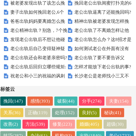
被老婆发现出轨了该怎么挽
挽回老公出轨闺蜜打扑克的6
该怎么办
看你自己的内心
妻子出轨如何挽回老公,6个
老公出轨逼离了还能挽回吗?
回她的心:7个大招
个狠招:够劲
爸爸出轨妈妈要离婚怎么挽
精神出轨被老婆发现怎样挽
方法很重要
看你的做法
老公精神出轨？别急，7个挽
老公出轨了不离婚怎样让他
回？7个建议
回她:7招挽救
发现老公出轨后不想让他碰
老公出轨怎么办？这8招才是
回他的心的小妙招
吸取教训?7个劲爆方法
老公出轨后自己变得疑神疑
如何测试老公在外面有没有
我 ,过不了心情那一关怎么办
聪明妻子的做法
老公出轨还会和老婆亲密吗?
老公出轨了要不要告诉父
鬼导致离婚了怎么办
人的7个方法
老公出轨后回归立哪些规矩:
怎样才能放下老公出轨的事?
说不定
母？深得人心的回答
祝老公和小三的祝福的讽刺
长沙老公是老师找小三又不
让他乖乖服从
5个快乐的方法
话:毒辣不失风度
肯联系怎么办
标签云
挽回(147)
感情(393)
破裂(44)
分手(274)
夫妻(154)
关系(36)
正确(119)
处理(152)
良好(5)
秘诀(41)
改善(2)
方法(539)
修复(223)
婚姻(405)
超级(30)
技巧(287)
办法(61)
机构(93)
出轨(1840)
老公(1732)