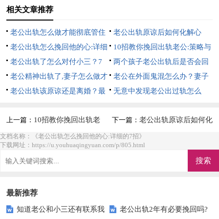
相关文章推荐
老公出轨怎么做才能彻底管住
老公出轨原谅后如何化解心
他:7招硬控他
老公出轨怎么挽回他的心:详细
结:10招完美解决
10招教你挽回出轨老公:策略与
的7招
老公出轨了怎么对付小三？7
心理的双重攻势
两个孩子老公出轨后是否会回
个方法，详细方法
老公精神出轨了,妻子怎么做才
来？6个办法帮你挽回
老公在外面鬼混怎么办？妻子
是最好的？详细方法
老公出轨该原谅还是离婚？最
6个大招直接搞定
无意中发现老公出过轨怎么
明智的5个做法
办？妻子明智的做法
10招教你挽回出轨老
老公出轨原谅后如何化
上一篇：
下一篇：
公:策略与心理的双重攻势
解心结:10招完美解决
文档名称：《老公出轨怎么挽回他的心:详细的7招》
下载网址：https://u.youhuaqingyuan.com/p/805.html
最新推荐
知道老公和小三还有联系我
老公出轨2年有必要挽回吗?