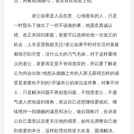
活，再被他/她吸引，甚至喜欢或爱上他。
老公如果是人品负责、心地善良的人，只是
一时昏头了做出了一些不该做的事，他愿意真诚认
错、改正并回归家庭，老婆可以选择给他一次改正的
机会，人非圣贤孰能无过?老公如果平时对生活对家庭
都很尽职尽责，没什么大的习气毛病，对于这样重情
义的老公，老婆肯定是不舍得放弃的，所以要了解老
公为何会出轨?他想从婚姻之外的人那儿获得怎样的感
受是老婆给不到的?开诚布公的谈论这件事，对事不对
人，只是解决问题不再创造问题，不指责老公，不盛
气凌人把他逼到墙角，表达自己还想继续爱彼此、继
续维持一段婚姻的诚意和决心，做自我检讨，告诉老
公自己愿意以后更关注他的感受，如何去调整自己做
到老婆的本分，这样处理自然皆大欢喜、圆满解决。