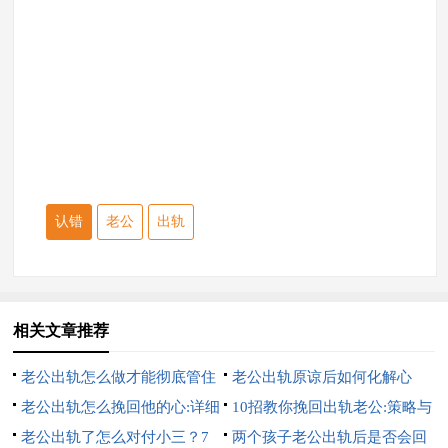
认错
老公
出轨
相关文章推荐
老公出轨怎么做才能彻底管住
老公出轨原谅后如何化解心
他:7招硬控他
老公出轨怎么挽回他的心:详细
结:10招完美解决
10招教你挽回出轨老公:策略与
的7招
老公出轨了怎么对付小三？7
心理的双重攻势
两个孩子老公出轨后是否会回