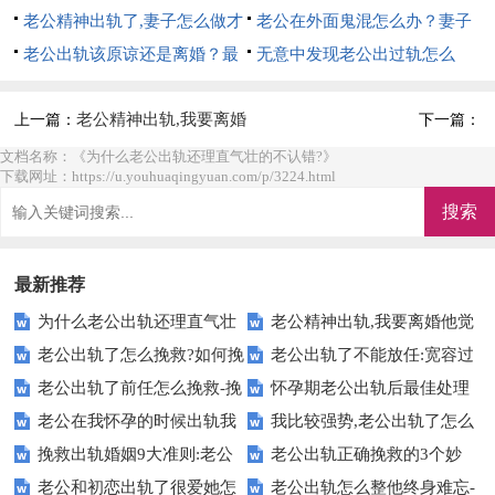
个方法，详细方法
老公精神出轨了,妻子怎么做才
来？6个办法帮你挽回
老公在外面鬼混怎么办？妻子
是最好的？详细方法
老公出轨该原谅还是离婚？最
6个大招直接搞定
无意中发现老公出过轨怎么
明智的5个做法
办？妻子明智的做法
老公精神出轨,我要离婚
上一篇：
下一篇：
他觉得没那么严重
文档名称：《为什么老公出轨还理直气壮的不认错?》
下载网址：https://u.youhuaqingyuan.com/p/3224.html
最新推荐
为什么老公出轨还理直气壮
老公精神出轨,我要离婚他觉
老公出轨了怎么挽救?如何挽
老公出轨了不能放任:宽容过
的不认错?
得没那么严重
​老公出轨了前任怎么挽救-挽
怀孕期老公出轨后最佳处理
救出轨老公
了度，就成了纵容
老公在我怀孕的时候出轨我
我比较强势,老公出轨了怎么
救出轨男人的必杀技
方式
挽救出轨婚姻9大准则:老公
老公出轨正确挽救的3个妙
该怎么办
办,试试这5招
老公和初恋出轨了很爱她怎
老公出轨怎么整他终身难忘-
出轨怎么挽救丈夫的心
招,记得收藏