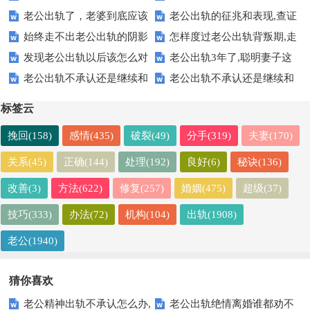
老公出轨了，老婆到底应该
老公出轨的征兆和表现,查证
么办-不卑微的做法
老公外遇绝妙的做法
始终走不出老公出轨的阴影
怎样度过老公出轨背叛期,走
怎么办？6个方案
老公出轨的迹象
发现老公出轨以后该怎么对
老公出轨3年了,聪明妻子这
怎么办,可以这样做
出被出轨5步法
老公出轨不承认还是继续和
老公出轨不承认还是继续和
待他:不要委屈自己
样应对【真实案例】
小三联系还冷暴力
小三联系还冷暴力
标签云
挽回(158)
感情(435)
破裂(49)
分手(319)
夫妻(170)
关系(45)
正确(144)
处理(192)
良好(6)
秘诀(136)
改善(3)
方法(622)
修复(257)
婚姻(475)
超级(37)
技巧(333)
办法(72)
机构(104)
出轨(1908)
老公(1940)
猜你喜欢
老公精神出轨不承认怎么办,
老公出轨绝情离婚谁都劝不