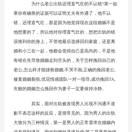
为什么老公出轨还理直气壮的不认错?第一如
果你有确凿的证据可以证明丈夫有外遇了，他不认
错，还理直气壮，那是因为他觉得现在这段婚姻不是
他想要的了，所以他对你理直气壮的，想把出轨的错
误推到你的身上，不管他最后选择回归家庭，还是离
婚和小三在一起，他都会觉得自己是高尚的，不是他
有错在先导致婚姻走到尽头的，关于怎样挽回自己的
老公,怎么样才能拯救婚姻,不哭不闹,正确的挽回老公,
修复婚姻裂痕,优花情感团队一对一指导,成功挽回TA,
失败的婚姻怎么挽回作为妻子一定要保持冷静。
其实，面对出轨被发现男人出现不沟通不道
歉不表态这样的反应，是很常见的。因为男人的出轨
大致分为三种情况，第一是男人的正常需求在婚姻内
没有得到满足，因此到婚外寻求补偿;第二是恶意地破