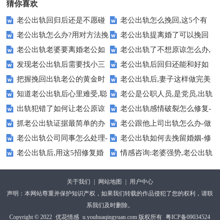
猜你喜欢
老公出轨回归后还是不愿碰
老公出轨怎么挽回,这5个有
老公出轨怎么办?用对方法挽
老公出轨提离婚了可以挽回
我怎么办【完美做法】
效方法不要错过
老公出轨老婆要离婚老公如
老公出轨了不想原谅怎么办,
回其实不难
吗?可以
发现老公出轨后需要找小三
老公出轨后回归还能和好如
何挽回【独门技巧】
这样做完美拿捏
把握挽回出轨老公的黄金时
老公出轨后,妻子这样做完美
聊聊吗【专业建议】
初吗？标准答案
知道老公出轨后心里难受,聪
老公是公职人员,是党员,出轨
间,让你成为挽回最佳能手
挽救婚姻
出轨犯错了如何让老公原谅
老公出轨感情破裂怎么修复-
明人这样走出来
了怎么办?
抓老公出轨证据最简单的办
老公跟他上司出轨怎么办-做
自己,掌握这5招
修复感情的10招
老公出轨公司同事怎么处理-
老公出轨如何去挽留婚姻-修
法
好5步成功挽回
老公出轨后,用这5招修复婚
情感咨询:老婆强势,老公出轨
不卑微做法
复婚姻的方法
姻
了怎么办
关于我们
|
网站地图
|
用户中心
声明：本网站尊重并保护知识产权，如果我们转载的作品侵犯了您的权利，请联
系我们及时删除。
Copyright © 2022
优花情感
u.youhuaqingyuan.com 版权所有
粤ICP备09034524