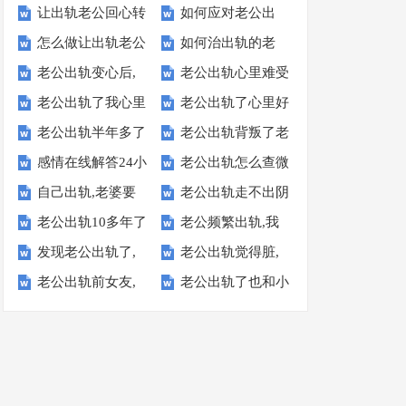
让出轨老公回心转
如何应对老公出
怎么做让出轨老公
如何治出轨的老
意的方法【操作简
轨-聪慧的妻子应
老公出轨变心后,
老公出轨心里难受
回心转意：有效4
公-这样整治让他
单有效】
对方法
老公出轨了我心里
老公出轨了心里好
如何成功"挽救丈
走不出来很痛苦,
种方法
主动回归
老公出轨半年多了
老公出轨背叛了老
难受一直过不去
痛怎么平复:过来
夫"?【靠谱】
不如这样做
感情在线解答24小
老公出轨怎么查微
我走不出来怎么
婆,老婆应该怎样
【正确做法】
人做法
自己出轨,老婆要
老公出轨走不出阴
时:老公出轨怎样
信聊天记录【绝对
办：看看这招
对待老公
老公出轨10多年了
老公频繁出轨,我
离婚,老公如何挽
影我也想出轨：不
挽救婚姻 【隐私
有效】
发现老公出轨了,
老公出轨觉得脏,
我该怎么办-学学
该怎么办？【感情
留【合适做法】
要堕落自己
保密】
老公出轨前女友,
老公出轨了也和小
聪明妻子仅用4招
但是不想离婚怎么
过来人做法
问答】
我该怎么处理【最
三断了,我该不该
挽救婚姻
办 【正确做法】
妥当的做法】
原谅【真实回答】