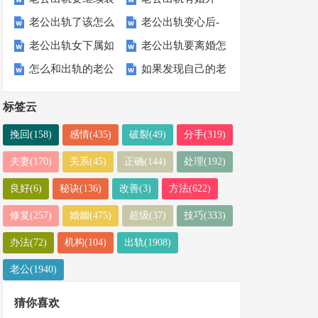
人心
老公出轨了该怎么
老公出轨变心后-
傻吗-发现老公出
情-妻子做好这三
招拿捏住他
能为力了吗
老公出轨女下属如
老公出轨要离婚怎
处理第三者：聪明
如何成功挽救丈夫
轨要离婚吗
件事不委屈
怎么和出轨的老公
如果发现自己的老
何不动声色收拾
么挽救：聪明人都
的做法
谈话技巧-和出轨
公出轨了会怎么办
【真实案例】
这样做
标签云
老公有效沟通技巧
挽回(158)
感情(435)
破裂(49)
分手(319)
夫妻(170)
关系(45)
正确(144)
处理(192)
良好(6)
秘诀(136)
改善(3)
方法(622)
修复(257)
婚姻(475)
超级(37)
技巧(333)
办法(72)
机构(104)
出轨(1908)
老公(1940)
猜你喜欢