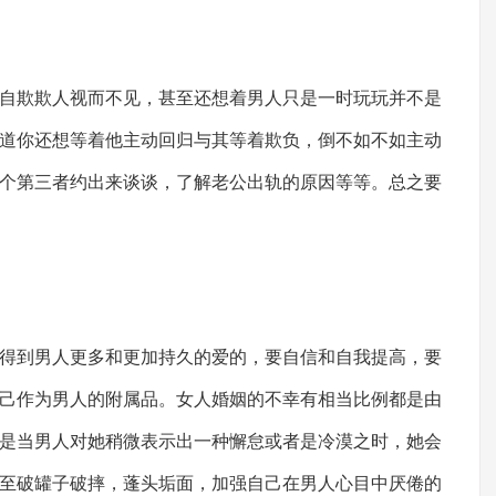
欺欺人视而不见，甚至还想着男人只是一时玩玩并不是
道你还想等着他主动回归与其等着欺负，倒不如不如主动
个第三者约出来谈谈，了解老公出轨的原因等等。总之要
到男人更多和更加持久的爱的，要自信和自我提高，要
己作为男人的附属品。女人婚姻的不幸有相当比例都是由
是当男人对她稍微表示出一种懈怠或者是冷漠之时，她会
至破罐子破摔，蓬头垢面，加强自己在男人心目中厌倦的