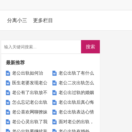
分离小三
更多栏目
最新推荐
老公出轨如何治
老公出轨了有什么
医生老婆发现老公
老公二次出轨怎么
他:整治老公出轨
表现：老公出轨都
老公有了出轨放不
老公出过轨的婚姻
出轨应该怎么做
处理_离散小三教
最狠方法
有这8个异常表现
怎么忘记老公出轨
老公出轨后真心悔
下小三怎么办-妻
会幸福吗？出过轨
你一个实用化解方
老公喜欢网聊撩妹
老公出轨表达心情
的伤痛好好生活-
过可以原谅吗?
子理智做法
的婚姻的结局
法
老公心灵出轨了我
面对老公的出轨，
聊骚算精神出轨吗
的句子：句句直戳
过来人做法
老公出轨要继续装
老公出轨有婚外
该怎么办:学会这
除了痛苦就真的无