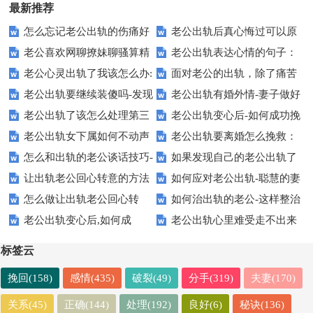
最新推荐
怎么忘记老公出轨的伤痛好
老公出轨后真心悔过可以原
老公喜欢网聊撩妹聊骚算精
老公出轨表达心情的句子：
好生活-过来人做法
谅吗?
老公心灵出轨了我该怎么办:
面对老公的出轨，除了痛苦
神出轨吗
句句直戳人心
老公出轨要继续装傻吗-发现
老公出轨有婚外情-妻子做好
学会这招拿捏住他
就真的无能为力了吗
老公出轨了该怎么处理第三
老公出轨变心后-如何成功挽
老公出轨要离婚吗
这三件事不委屈
老公出轨女下属如何不动声
老公出轨要离婚怎么挽救：
者：聪明的做法
救丈夫
怎么和出轨的老公谈话技巧-
如果发现自己的老公出轨了
色收拾【真实案例】
聪明人都这样做
让出轨老公回心转意的方法
如何应对老公出轨-聪慧的妻
和出轨老公有效沟通技巧
会怎么办
怎么做让出轨老公回心转
如何治出轨的老公-这样整治
【操作简单有效】
子应对方法
老公出轨变心后,如何成
老公出轨心里难受走不出来
意：有效4种方法
让他主动回归
功"挽救丈夫"?【靠谱】
很痛苦,不如这样做
标签云
挽回(158)
感情(435)
破裂(49)
分手(319)
夫妻(170)
关系(45)
正确(144)
处理(192)
良好(6)
秘诀(136)