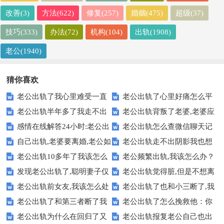
改善(3)
方法(622)
修复(257)
婚姻(475)
超级(37)
技巧(333)
办法(72)
机构(104)
出轨(1908)
老公(1940)
猜你喜欢
老公出轨了我心里难受一直
老公出轨了心里好痛怎么平
老公出轨半年多了我走不出
老公出轨背叛了老婆,老婆应
过不去【正确做法】
复:过来人做法
感情在线解答24小时:老公出
老公出轨怎么查微信聊天记
来怎么办：看看这招
该怎样对待老公
自己出轨,老婆要离婚,老公如
老公出轨走不出阴影我也想
轨怎样挽救婚姻 【隐私保密】
录【绝对有效】
老公出轨10多年了我该怎么
老公频繁出轨,我该怎么办？
何挽留【合适做法】
出轨：不要堕落自己
发现老公出轨了,聪明妻子仅
老公出轨觉得脏,但是不想离
办-学学过来人做法
【感情问答】
老公出轨前女友,我该怎么处
老公出轨了也和小三断了,我
用4招挽救婚姻
婚怎么办 【正确做法】
老公出轨了和第三者断了我
老公出轨了怎么挽救他：你
理【最妥当的做法】
该不该原谅【真实回答】
老公出轨为什么在回归了又
老公出轨报复老公自己也出
该怎么做【有效做法】
可以尝试这样做