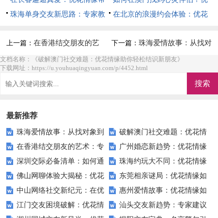
助小李重拾爱情信心
珠海单身交友新思路：专家教
花情缘为你指明方向
在北京的浪漫约会体验：优花
你如何在优花情缘找到真爱
情缘如何创造难忘瞬间
在香港结交朋友的艺
珠海爱情故事：从找对
上一篇：
下一篇：
术：专家教你用优花情缘建立真
象到找到爱的旅程
文档名称：《破解澳门社交难题：优花情缘助你轻松结识新朋友》
下载网址：https://u.youhuaqingyuan.com/p/4452.html
实社交圈
最新推荐
珠海爱情故事：从找对象到
破解澳门社交难题：优花情
在香港结交朋友的艺术：专
广州婚恋新趋势：优花情缘
找到爱的旅程
缘助你轻松结识新朋友
深圳交际必备清单：如何通
珠海约玩大不同：优花情缘
家教你用优花情缘建立真实社交
引领爱的潮流
佛山网聊体验大揭秘：优花
东莞相亲谜局：优花情缘如
过优花情缘提升你的社交技能
如何让你的周末更精彩
圈
中山网络社交新纪元：在优
惠州爱情故事：优花情缘如
情缘用户的真实心声
何揭开我爱情的那扇门？
江门交友困境破解：优花情
汕头交友新趋势：专家建议
花情缘开启你的“缘”分旅程
何帮我找到理想伴侣