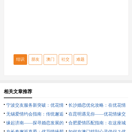
结识
朋友
澳门
社交
难题
相关文章推荐
宁波交友服务新突破：优花情
长沙婚恋优化攻略：在优花情
缘引领社交新潮流
无锡爱情约会指南：传统邂逅
缘找到你的幸福密码
在昆明遇见你——优花情缘交
与现代交友的完美融合
缘起济南——探寻婚恋发展的
友活动体验分享
合肥爱情匹配指南：在这座城
新契机
在长春邂逅真爱：优花情缘帮
市找到你的TA！
如何在澳门找到心灵伴侣？优