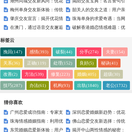
潮州同城交友新风尚：优花
揭阳交友宝典：名言警句引
缘APP带来全新社交体验
如何选择合适的交友软件
梅州单身交友新体验：传统
韶关人的交友之道：用户亲
情缘点燃城市恋爱热潮
领你的交友之路
肇庆交友宣言：揭开优花情
珠海单身的求爱奇遇：当网
与现代的完美结合
述优花情缘的真实体验
在澳门，通过语音交友邂逅
破解香港婚恋情感难题：优
缘助你觅友的神秘面纱
易交友遇上优花情缘
的浪漫故事
花情缘为你指明幸福之路
标签云
挽回(147)
感情(393)
破裂(44)
分手(274)
夫妻(154)
关系(36)
正确(119)
处理(152)
良好(5)
秘诀(41)
改善(2)
方法(539)
修复(223)
婚姻(405)
超级(30)
技巧(287)
办法(61)
机构(93)
出轨(1840)
老公(1732)
猜你喜欢
广州恋爱成功指南：专家支
深圳恋爱婚姻新趋势：优花
珠海情感婚姻指南：利用优
佛山恋爱交友新选择：传统
招让你在优花情缘中找到真爱
情缘助力单身青年追寻幸福
东莞婚姻恋爱新体验：用户
揭开中山两性情感的秘密：
花情缘实现幸福的五个步骤
方式与优花情缘的对比分析