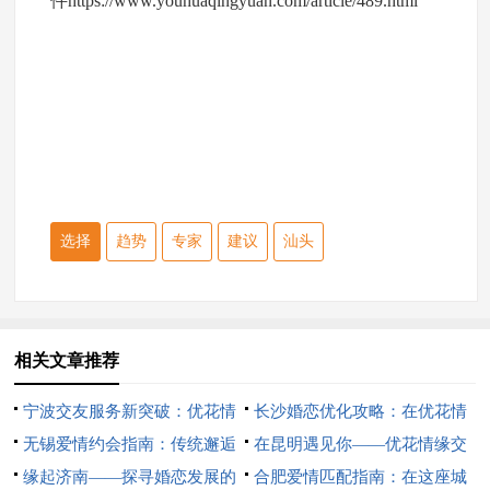
件
https://www.youhuaqingyuan.com/article/489.html
选择
趋势
专家
建议
汕头
相关文章推荐
宁波交友服务新突破：优花情
长沙婚恋优化攻略：在优花情
缘引领社交新潮流
无锡爱情约会指南：传统邂逅
缘找到你的幸福密码
在昆明遇见你——优花情缘交
与现代交友的完美融合
缘起济南——探寻婚恋发展的
友活动体验分享
合肥爱情匹配指南：在这座城