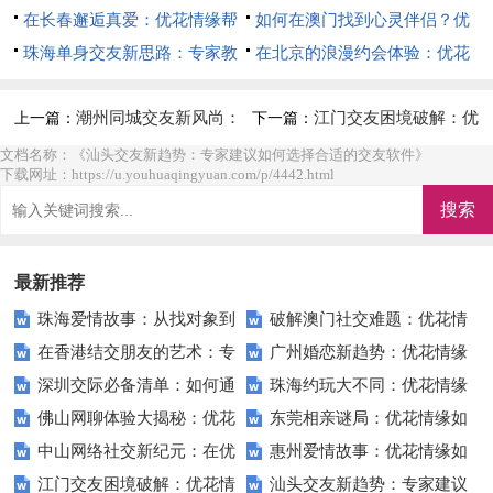
新契机
在长春邂逅真爱：优花情缘帮
市找到你的TA！
如何在澳门找到心灵伴侣？优
助小李重拾爱情信心
珠海单身交友新思路：专家教
花情缘为你指明方向
在北京的浪漫约会体验：优花
你如何在优花情缘找到真爱
情缘如何创造难忘瞬间
潮州同城交友新风尚：
江门交友困境破解：优
上一篇：
下一篇：
优花情缘点燃城市恋爱热潮
花情缘APP带来全新社交体验
文档名称：《汕头交友新趋势：专家建议如何选择合适的交友软件》
下载网址：https://u.youhuaqingyuan.com/p/4442.html
最新推荐
珠海爱情故事：从找对象到
破解澳门社交难题：优花情
在香港结交朋友的艺术：专
广州婚恋新趋势：优花情缘
找到爱的旅程
缘助你轻松结识新朋友
深圳交际必备清单：如何通
珠海约玩大不同：优花情缘
家教你用优花情缘建立真实社交
引领爱的潮流
佛山网聊体验大揭秘：优花
东莞相亲谜局：优花情缘如
过优花情缘提升你的社交技能
如何让你的周末更精彩
圈
中山网络社交新纪元：在优
惠州爱情故事：优花情缘如
情缘用户的真实心声
何揭开我爱情的那扇门？
江门交友困境破解：优花情
汕头交友新趋势：专家建议
花情缘开启你的“缘”分旅程
何帮我找到理想伴侣