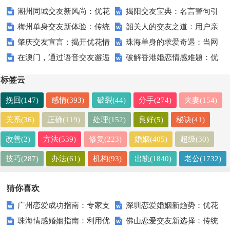
潮州同城交友新风尚：优花
揭阳交友宝典：名言警句引
缘APP带来全新社交体验
如何选择合适的交友软件
梅州单身交友新体验：传统
韶关人的交友之道：用户亲
情缘点燃城市恋爱热潮
领你的交友之路
肇庆交友宣言：揭开优花情
珠海单身的求爱奇遇：当网
与现代的完美结合
述优花情缘的真实体验
在澳门，通过语音交友邂逅
破解香港婚恋情感难题：优
缘助你觅友的神秘面纱
易交友遇上优花情缘
的浪漫故事
花情缘为你指明幸福之路
标签云
挽回(147)
感情(393)
破裂(44)
分手(274)
夫妻(154)
关系(36)
正确(119)
处理(152)
良好(5)
秘诀(41)
改善(2)
方法(539)
修复(223)
婚姻(405)
超级(30)
技巧(287)
办法(61)
机构(93)
出轨(1840)
老公(1732)
猜你喜欢
广州恋爱成功指南：专家支
深圳恋爱婚姻新趋势：优花
珠海情感婚姻指南：利用优
佛山恋爱交友新选择：传统
招让你在优花情缘中找到真爱
情缘助力单身青年追寻幸福