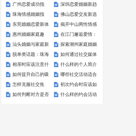
广州恋爱成功指
深圳恋爱婚姻新趋
珠海情感婚姻指
佛山恋爱交友新选
南：专家支招让你
势：优花情缘助力
东莞婚姻恋爱新体
揭开中山两性情感
南：利用优花情缘
择：传统方式与优
在优花情缘中找到
单身青年追寻幸福
惠州婚姻家庭趣
在江门邂逅爱情：
验：用户点赞优花
的秘密：优花情缘
实现幸福的五个步
花情缘的对比分析
真爱
汕头婚姻与家庭新
探索潮州家庭婚姻
谈：在优花情缘找
优花情缘助力小李
情缘的幸福之旅
如何助你找到真
骤
脱单类话题：珠海
如何通过社交媒体
解：优花情缘帮你
的幸福密码：专家
到爱情的“秘方”
的相亲交友之旅
爱？
相亲时应该注意什
什么样的个人简介
征婚网：避免伤
找到另一半？天津
破解幸福密码
为您解析成功之道
如何提升自己的吸
哪些社交活动适合
么？南京征婚网：
能吸引更多异性关
害，让爱情更甜蜜
征婚网：巧用社交
怎样克服社交焦
初次约会时应该如
引力以更快脱单？
认识新朋友和潜在
相亲路上的智慧与
注？石家庄征婚
媒体，寻觅人生伴
如何判断对方是否
什么样的约会活动
虑，更好地与人交
何表现？哈尔滨征
太原征婚网：以结
伴侣？沈阳征婚
真情——付出与恋
网：门当户对，优
侣——滑头男人，
对你有好感？福州
能增进彼此的感
往？长春征婚网教
婚网教你：初次约
果为导向？如何在
网：从高姿态到真
爱的辩证思考
质情缘等你邂逅
是否值得你继续交
征婚网揭秘：如何
情？南昌征婚网：
你：克服社交焦
会如何抓住他的心
婚恋中展现真实魅
情流露，这些社交
往？
判断对方是否对你
面包与爱情，约会
虑，跨越年龄界
力，快速脱单
活动助你邂逅新朋
有好感？
在面包店里的浪漫