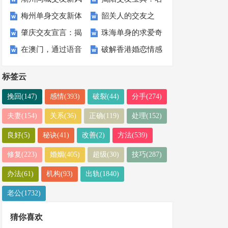
启你的“缘”分旅程
到理想伴侣
梅州单身交友新体
韶关人的交友之
尚：优花情缘点燃
言警句引领你的交
带来全新社交体验
合适的交友软件
肇庆交友宣言：揭
珠海单身的求爱奇
验：传统与现代的
道：用户亲述优花
城市恋爱热潮
友之路
在澳门，通过语音
破解香港婚恋情感
开优花情缘助你觅
遇：当网易交友遇
完美结合
情缘的真实体验
交友邂逅的浪漫故
难题：优花情缘为
友的神秘面纱
上优花情缘
标签云
事
你指明幸福之路
挽回(147)
感情(393)
破裂(44)
分手(274)
夫妻(154)
关系(36)
正确(119)
处理(152)
良好(5)
秘诀(41)
改善(2)
方法(539)
修复(223)
婚姻(405)
超级(30)
技巧(287)
办法(61)
机构(93)
出轨(1840)
老公(1732)
猜你喜欢