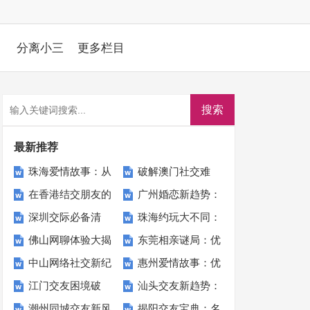
分离小三
更多栏目
最新推荐
珠海爱情故事：从
破解澳门社交难
在香港结交朋友的
广州婚恋新趋势：
找对象到找到爱的
题：优花情缘助你
深圳交际必备清
珠海约玩大不同：
艺术：专家教你用
优花情缘引领爱的
旅程
轻松结识新朋友
佛山网聊体验大揭
东莞相亲谜局：优
单：如何通过优花
优花情缘如何让你
优花情缘建立真实
潮流
中山网络社交新纪
惠州爱情故事：优
秘：优花情缘用户
花情缘如何揭开我
情缘提升你的社交
的周末更精彩
社交圈
江门交友困境破
汕头交友新趋势：
元：在优花情缘开
花情缘如何帮我找
的真实心声
爱情的那扇门？
技能
潮州同城交友新风
揭阳交友宝典：名
解：优花情缘APP
专家建议如何选择