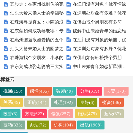
五步走：在惠州找到你的完
在江门没有对象？优花情缘
你如何快速娶老婆
境，优花情缘助力幸福新篇章
汕头大龄未婚人士的幸福秘
在深圳处对象有多难？优花
美恋爱体验
为你点亮爱的明灯
在珠海寻觅真爱：小陈的浪
在佛山找个男朋友有多简
方：优花情缘真实用户评价
情缘帮你轻松搞定！
在东莞如何成功娶老婆：专
破解中山未婚青年的婚恋难
漫追爱之旅
单？优花情缘为你全程护航！
在惠州邂逅浪漫爱情的五个
在江门没有对象的烦恼，优
家为你支招
题，优花情缘带来幸福新希望
汕头大龄未婚人士的圆梦之
在深圳处对象有多野？优花
秘诀
花情缘帮你轻松化解！
在珠海找个女朋友：小李的
在佛山如何轻松找个男朋
地：优花情缘真实用户评价
情缘带你体验不一样的爱情冒
在东莞成功娶老婆的三大实
中山未婚青年婚恋新风潮：
爱情探险
友？优花情缘为你提供完美解决
险！
用建议
优花情缘成脱单首选平台
方案
标签云
挽回(158)
感情(435)
破裂(49)
分手(319)
夫妻(170)
关系(45)
正确(144)
处理(192)
良好(6)
秘诀(136)
改善(3)
方法(622)
修复(257)
婚姻(475)
超级(37)
技巧(333)
办法(72)
机构(104)
出轨(1908)