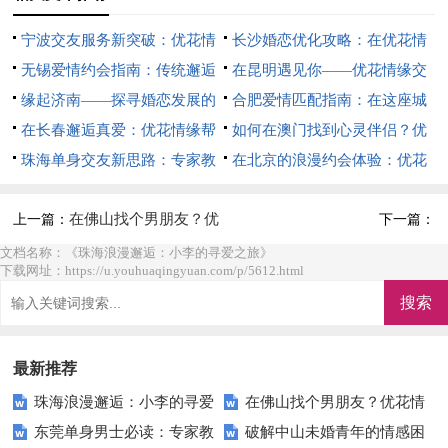
宁波交友服务新突破：优花情
长沙婚恋优化攻略：在优花情
缘引领社交新潮流
无锡爱情约会指南：传统邂逅
缘找到你的幸福密码
在昆明遇见你——优花情缘交
与现代交友的完美融合
缘起济南——探寻婚恋发展的
友活动体验分享
合肥爱情匹配指南：在这座城
新契机
在长春邂逅真爱：优花情缘帮
市找到你的TA！
如何在澳门找到心灵伴侣？优
助小李重拾爱情信心
珠海单身交友新思路：专家教
花情缘为你指明方向
在北京的浪漫约会体验：优花
你如何在优花情缘找到真爱
情缘如何创造难忘瞬间
在佛山找个男朋友？优
上一篇：
下一篇：
花情缘帮你轻松搞定！
文档名称：《珠海浪漫邂逅：小李的寻爱之旅》
下载网址：https://u.youhuaqingyuan.com/p/5612.html
最新推荐
珠海浪漫邂逅：小李的寻爱
在佛山找个男朋友？优花情
东莞单身男士必读：专家教
破解中山未婚青年的情感困
之旅
缘帮你轻松搞定！