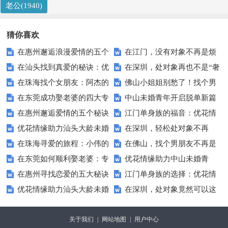
老公(1940)
猜你喜欢
在惠州邂逅浪漫爱情的五个
在江门，没有对象不再是烦
在汕头找到真爱的秘诀：优
在深圳，处对象再也不是“奢
秘诀
恼！优花情缘助你轻松脱单
在珠海找个女朋友：阿杰的
佛山小姐姐别愁了！找个男
花情缘大龄未婚用户的真实评价
侈品”！优花情缘让你轻松脱单
在东莞成功娶老婆的四大专
中山未婚青年开启脱单新篇
浪漫旅程
朋友就靠优花情缘！
在惠州邂逅爱情的五个秘诀
江门单身族的福音：优花情
家建议
章：优花情缘点亮爱情之路
优花情缘助力汕头大龄未婚
在深圳，轻松处对象不再
缘让“没有对象”成为过去式
在珠海寻爱的旅程：小伟的
在佛山，找个男朋友不再是
人士找到理想伴侣——用户的真
是“高难度”挑战！优花情缘为你
在东莞如何顺利娶老婆：专
优花情缘助力中山未婚青
浪漫邂逅
难题！优花情缘教你“脱单”有妙
实心声
助力
在惠州寻找恋爱的五大秘诀
江门单身族的选择：优花情
家为你指点迷津
年：从此告别单身，迎接美好爱
招
优花情缘助力汕头大龄未婚
在深圳，处对象竟然可以这
缘让“没有对象”成为过去
情
人士找到真爱——用户的亲身体
么简单？优花情缘带你探索恋爱
关于我们
|
网站地图
|
用户中心
验
新大陆！