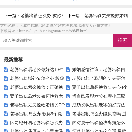
【婚姻挽救真实案例】
么办
老婆出轨怎么办 教你5
老婆出轨丈夫挽救婚姻
上一篇：
下一篇：
个最明智做法
的7个方法（尊严版）
文档名称：《成功挽救出轨老婆的好方法 挽救出轨女人正确方式》
下载网址：https://u.youhuaqingyuan.com/p/645.html
最新推荐
老婆出轨后老公做好这10件
婚姻感情咨询：老婆出轨自
老婆出轨婚外情怎么办 教你
老婆出轨了聪明的丈夫要怎
事 100%成功挽救老婆的心
己原谅了她,心里很难受怎么办-
老婆出轨怎么挽救：正确挽
妻子出轨后想挽救丈夫心4个
如何巧妙处理和摆脱内心阴影
么做 老婆出轨老公聪明做法
已解决
妻子出轨后老公如何挽救老
当自己发现老公在养小三应
救出轨老婆的心8个技巧
策略轻松帮你挽救婚姻
老婆出轨丈夫挽救婚姻的7个
成功挽救出轨老婆的好方法
婆的4个方法
该怎么办 过来人的答案
老婆出轨怎么办 教你5个最
老婆出轨怎么办能原谅吗 过
方法（尊严版）
挽救出轨女人正确方式
因两地分居老婆出轨怎么办
面对妻子出轨坚决离婚怎么
明智做法
来人告诉你答案
老婆出轨我原谅了心里难受
怀疑老婆出轨怎么套话 最聪
聪明丈夫的做法
办【婚姻挽救真实案例】