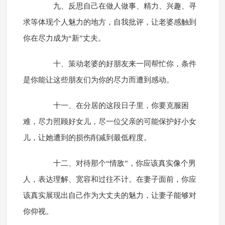
九、反思自己在做人做事、精力、兴趣、寻
求等体现个人魅力的地方，自我批评，让老婆感触到
你在尽力成为“新”丈夫。
十、策动老婆的好朋友来一同帮忙你，条件
是你能让这些朋友们为你的尽力而遭到感动。
十一、在分居的这段日子里，你要克服困
难，尽力照顾好女儿，尽一位父亲的可能保护好小女
儿，让她遭到的损伤削减到最低程度。
十二、对待那个“情敌”，你应该真实像个男
人，表达理解、宽容和过往不计。在妻子面前，你应
该真实展现出自己作为大丈夫的魅力，让妻子能够对
你仰视。