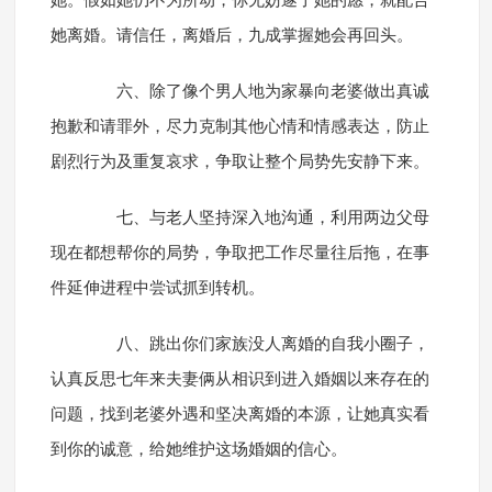
她离婚。请信任，离婚后，九成掌握她会再回头。
六、除了像个男人地为家暴向老婆做出真诚
抱歉和请罪外，尽力克制其他心情和情感表达，防止
剧烈行为及重复哀求，争取让整个局势先安静下来。
七、与老人坚持深入地沟通，利用两边父母
现在都想帮你的局势，争取把工作尽量往后拖，在事
件延伸进程中尝试抓到转机。
八、跳出你们家族没人离婚的自我小圈子，
认真反思七年来夫妻俩从相识到进入婚姻以来存在的
问题，找到老婆外遇和坚决离婚的本源，让她真实看
到你的诚意，给她维护这场婚姻的信心。