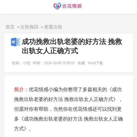
同城交友
找搭子
欢迎访问优花情感！
首页
出轨挽回
老婆出轨
>
>
成功挽救出轨老婆的好方法 挽救
出轨女人正确方式
投稿：小优
时间：2024-10-09 10:00:01
收藏
Word下载
简介：
优花情感小编为你整理了多篇相关的《成功
挽救出轨老婆的好方法 挽救出轨女人正确方式》，
但愿对你有帮助，当然你在优花情感还可以找到更
多《成功挽救出轨老婆的好方法 挽救出轨女人正确
方式》。