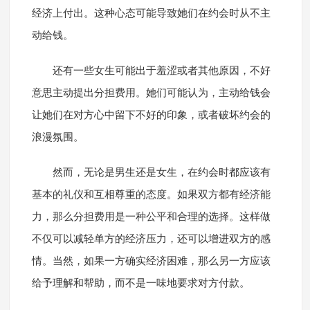
经济上付出。这种心态可能导致她们在约会时从不主
动给钱。
还有一些女生可能出于羞涩或者其他原因，不好
意思主动提出分担费用。她们可能认为，主动给钱会
让她们在对方心中留下不好的印象，或者破坏约会的
浪漫氛围。
然而，无论是男生还是女生，在约会时都应该有
基本的礼仪和互相尊重的态度。如果双方都有经济能
力，那么分担费用是一种公平和合理的选择。这样做
不仅可以减轻单方的经济压力，还可以增进双方的感
情。当然，如果一方确实经济困难，那么另一方应该
给予理解和帮助，而不是一味地要求对方付款。