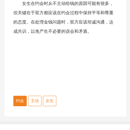
女生在约会时从不主动给钱的原因可能有很多，
但关键在于双方都应该在约会过程中保持平等和尊重
的态度。在处理金钱问题时，双方应该坦诚沟通，达
成共识，以免产生不必要的误会和矛盾。
约会
主动
女生