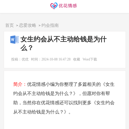
同城交友
找搭子
欢迎访问优花情感！
首页
恋爱攻略
约会指南
>
>
女生约会从不主动给钱是为什
么？
投稿：优优
时间：2024-10-08 16:47:28
收藏
Word下载
简介：
优花情感小编为你整理了多篇相关的《女生
约会从不主动给钱是为什么？》，但愿对你有帮
助，当然你在优花情感还可以找到更多《女生约会
从不主动给钱是为什么？》。