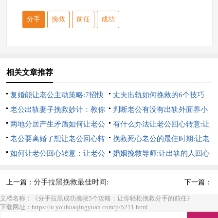
分手
挽救
前任
成功
相关文章推荐
复婚能让老公主动策略:7招快
丈夫出轨如何挽救的6个技巧
速挽救丈夫的方法【口碑好】
老公出轨妻子挽救妙计：教你
聪明妻子的做法
判断老公有没有出轨外面养小
5招挽救出轨男人的心
两地分居产生矛盾如何让老公
三的6个方法
有什么办法让老公回心转意:让
回心转意
老公要离婚了想让老公回心转
老公回心转意的绝招
挽救死心老公的最佳时期:让老
意 必学的7个绝招
如何让老公回心转意：让老公
公回心转意
婚姻挽救导师:让出轨的人回心
回心转意绝招
转意要抓准时机
分手拉黑挽救最佳时间:
上一篇：
下一篇：
拉黑后的挽救技巧
文档名称：《分手拉黑成功挽救5个攻略：让你轻松挽救分手的前任》
下载网址：https://u.youhuaqingyuan.com/p/5211.html