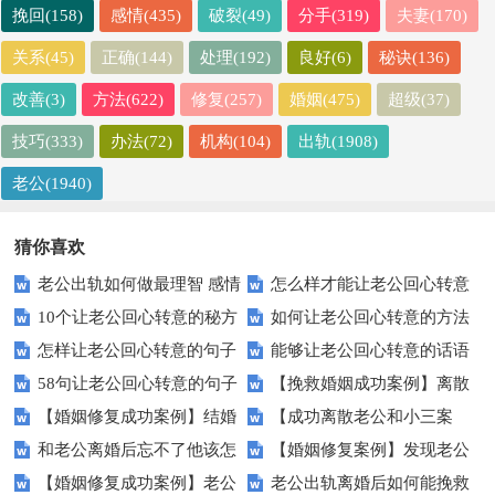
挽回(158)
感情(435)
破裂(49)
分手(319)
夫妻(170)
关系(45)
正确(144)
处理(192)
良好(6)
秘诀(136)
改善(3)
方法(622)
修复(257)
婚姻(475)
超级(37)
技巧(333)
办法(72)
机构(104)
出轨(1908)
老公(1940)
猜你喜欢
老公出轨如何做最理智 感情
怎么样才能让老公回心转意
10个让老公回心转意的秘方
如何让老公回心转意的方法
专家教7招
让丈夫回心转意的5个秘诀
怎样让老公回心转意的句子
能够让老公回心转意的话语
聪明的妻子赶集学起来
全集（感情专家推荐版）
58句让老公回心转意的句子
【挽救婚姻成功案例】离散
30句 （句句直戳心窝）
（感动版）
【婚姻修复成功案例】结婚
【成功离散老公和小三案
总有一句适合你
小三 挽救婚姻最聪明的方法
和老公离婚后忘不了他该怎
【婚姻修复案例】发现老公
多年老公变心了，这样做让我重
例】老公和小三有了孩子如何能
【婚姻修复成功案例】老公
老公出轨离婚后如何能挽救
么挽救【婚姻挽救成功案例】
出轨想离婚，如何让他回心转意
新挽救丈夫
够离散第三者