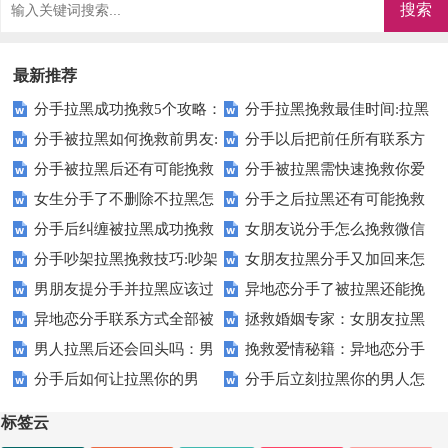
最新推荐
分手拉黑成功挽救5个攻略：
分手拉黑挽救最佳时间:拉黑
分手被拉黑如何挽救前男友:
分手以后把前任所有联系方
让你轻松挽救分手的前任
后的挽救技巧
分手被拉黑后还有可能挽救
分手被拉黑需快速挽救你爱
被拉黑后的挽救技巧
式拉黑怎么挽救
女生分手了不删除不拉黑怎
分手之后拉黑还有可能挽救
吗
情-看看专业老师怎么说
分手后纠缠被拉黑成功挽救
女朋友说分手怎么挽救微信
么挽救（22岁以下勿点）
吗【专业回答】
分手吵架拉黑挽救技巧:吵架
女朋友拉黑分手又加回来怎
经验分享【过来人】
拉黑【掌握正确的方法】
男朋友提分手并拉黑应该过
异地恋分手了被拉黑还能挽
分手了如何挽救对方
么挽救【挽救6步法】
异地恋分手联系方式全部被
拯救婚姻专家：女朋友拉黑
多久挽救
救吗【分手挽救技巧】
男人拉黑后还会回头吗：男
挽救爱情秘籍：异地恋分手
拉黑怎么挽救【案例】
你了怎么挽救
分手后如何让拉黑你的男
分手后立刻拉黑你的男人怎
人拉黑后又恢复代表什么
被拉黑怎么挽救
人，主动挽留你
么挽救
标签云